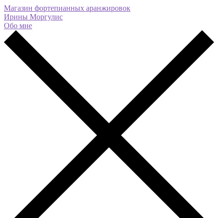
Магазин фортепианных аранжировок
Ирины Моргулис
Обо мне