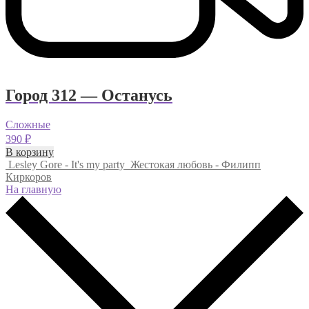
Город 312 — Останусь
Сложные
390
₽
В корзину
Lesley Gore - It's my party
Жестокая любовь - Филипп
Киркоров
На главную