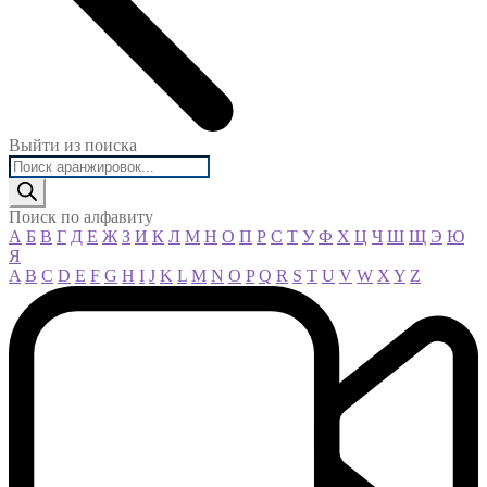
Выйти из поиска
Поиск
товаров
Поиск по алфавиту
А
Б
В
Г
Д
Е
Ж
З
И
К
Л
М
Н
О
П
Р
С
Т
У
Ф
Х
Ц
Ч
Ш
Щ
Э
Ю
Я
A
B
C
D
E
F
G
H
I
J
K
L
M
N
O
P
Q
R
S
T
U
V
W
X
Y
Z