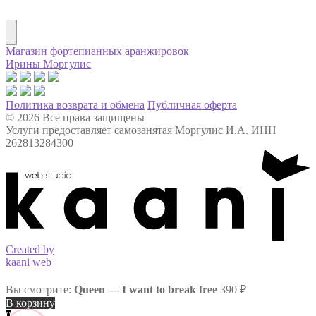
Магазин фортепианных аранжировок
Ирины Моргулис
Политика возврата и обмена
Публичная оферта
© 2026 Все права защищены
Услуги предоставляет самозанятая Моргулис И.А. ИНН
262813284300
Created by
kaani web
Вы смотрите:
Queen — I want to break free
390
₽
В корзину
0