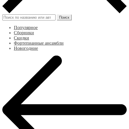
Искать:
Поиск
Популярное
Сборники
Скидки
Фортепианные ансамбли
Новогодние