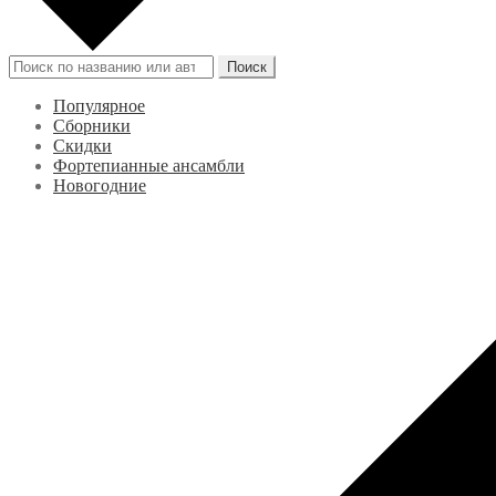
Искать:
Поиск
Популярное
Сборники
Скидки
Фортепианные ансамбли
Новогодние