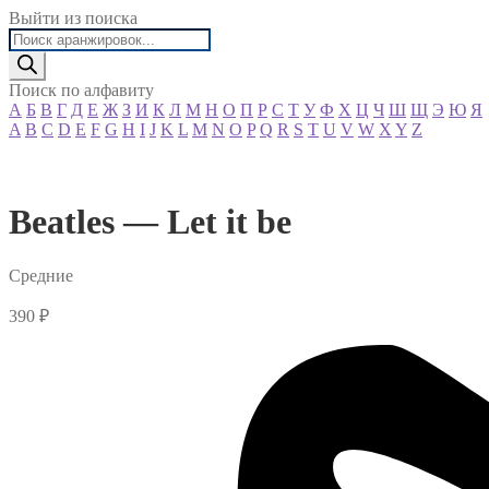
Выйти из поиска
Поиск
товаров
Поиск по алфавиту
А
Б
В
Г
Д
Е
Ж
З
И
К
Л
М
Н
О
П
Р
С
Т
У
Ф
Х
Ц
Ч
Ш
Щ
Э
Ю
Я
A
B
C
D
E
F
G
H
I
J
K
L
M
N
O
P
Q
R
S
T
U
V
W
X
Y
Z
Beatles — Let it be
Средние
390
₽