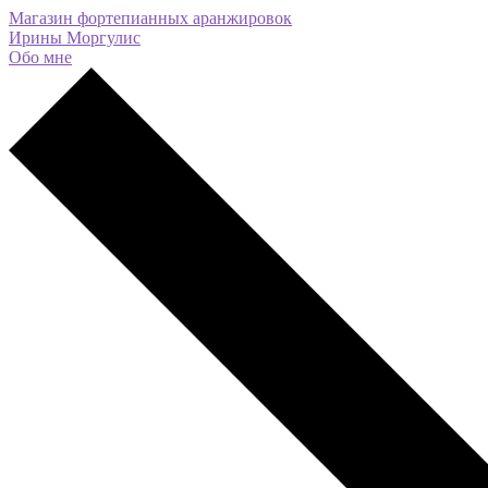
Магазин фортепианных аранжировок
Ирины Моргулис
Обо мне