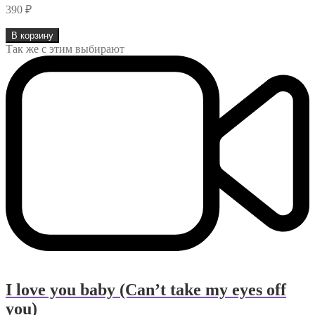
390
₽
Количество
В корзину
товара
Так же с этим выбирают
Osvaldo
Farres
-
Quizas,
quizas,
quizas
I love you baby (Can’t take my eyes off
you)