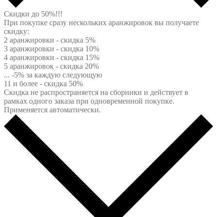
Скидки до 50%!!!
При покупке сразу нескольких аранжировок вы получаете
скидку:
2 аранжировки - скидка 5%
3 аранжировки - скидка 10%
4 аранжировки - скидка 15%
5 аранжировок - скидка 20%
... -5% за каждую следующую
11 и более - скидка 50%
Скидка не распространяется на сборники и действует в
рамках одного заказа при одновременной покупке.
Применяется автоматически.