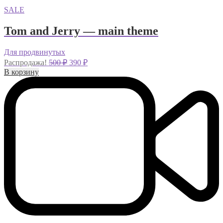
SALE
Tom and Jerry — main theme
Для продвинутых
Первоначальная
Текущая
Распродажа!
500
₽
390
₽
цена
цена:
В корзину
составляла
390 ₽.
500 ₽.