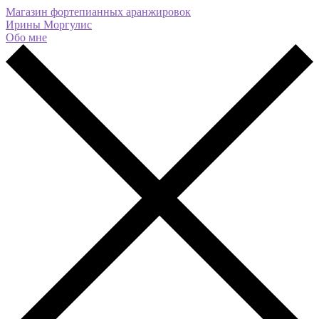
Магазин фортепианных аранжировок
Ирины Моргулис
Обо мне