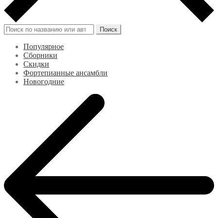
Искать:
Поиск
Популярное
Сборники
Скидки
Фортепианные ансамбли
Новогодние