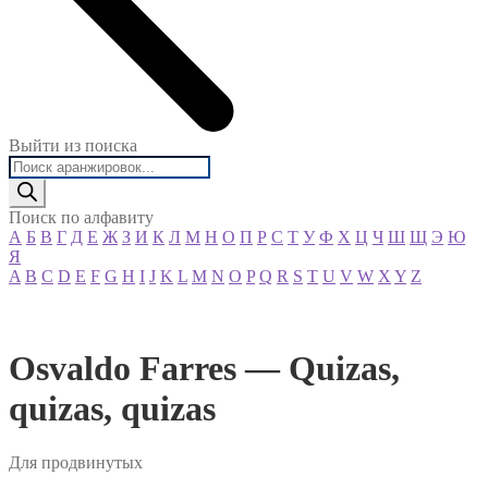
Выйти из поиска
Поиск
товаров
Поиск по алфавиту
А
Б
В
Г
Д
Е
Ж
З
И
К
Л
М
Н
О
П
Р
С
Т
У
Ф
Х
Ц
Ч
Ш
Щ
Э
Ю
Я
A
B
C
D
E
F
G
H
I
J
K
L
M
N
O
P
Q
R
S
T
U
V
W
X
Y
Z
Osvaldo Farres — Quizas,
quizas, quizas
Для продвинутых