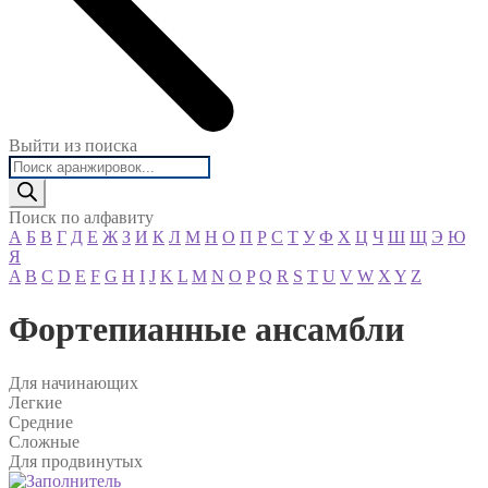
Выйти из поиска
Поиск
товаров
Поиск по алфавиту
А
Б
В
Г
Д
Е
Ж
З
И
К
Л
М
Н
О
П
Р
С
Т
У
Ф
Х
Ц
Ч
Ш
Щ
Э
Ю
Я
A
B
C
D
E
F
G
H
I
J
K
L
M
N
O
P
Q
R
S
T
U
V
W
X
Y
Z
Фортепианные ансамбли
Для начинающих
Легкие
Средние
Сложные
Для продвинутых