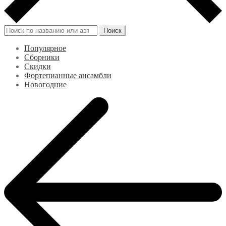
Искать:
Поиск
Популярное
Сборники
Скидки
Фортепианные ансамбли
Новогодние