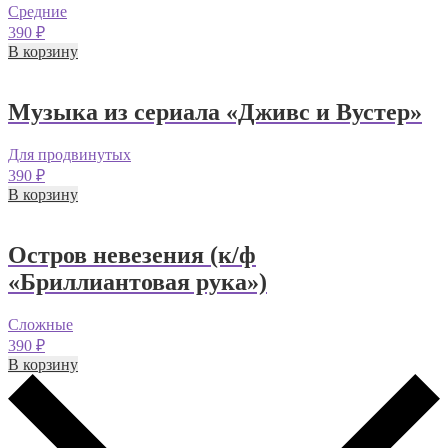
Средние
390
₽
В корзину
Музыка из сериала «Дживс и Вустер»
Для продвинутых
390
₽
В корзину
Остров невезения (к/ф
«Бриллиантовая рука»)
Сложные
390
₽
В корзину