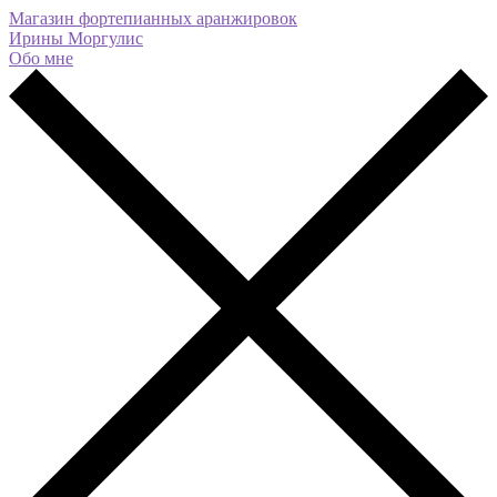
Магазин фортепианных аранжировок
Ирины Моргулис
Обо мне