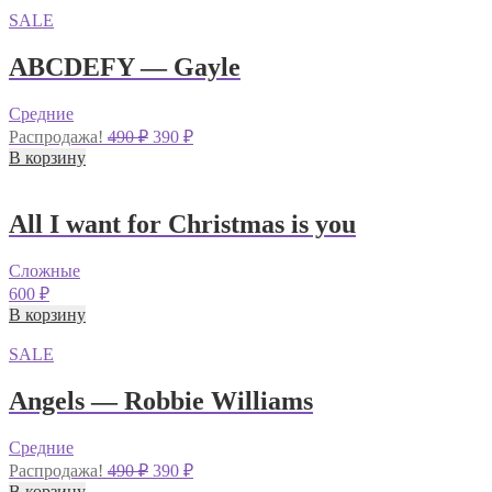
SALE
ABCDEFY — Gayle
Средние
Первоначальная
Текущая
Распродажа!
490
₽
390
₽
цена
цена:
В корзину
составляла
390 ₽.
490 ₽.
All I want for Christmas is you
Сложные
600
₽
В корзину
SALE
Angels — Robbie Williams
Средние
Первоначальная
Текущая
Распродажа!
490
₽
390
₽
цена
цена:
В корзину