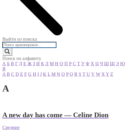
Выйти из поиска
Поиск
товаров
Поиск по алфавиту
А
Б
В
Г
Д
Е
Ж
З
И
К
Л
М
Н
О
П
Р
С
Т
У
Ф
Х
Ц
Ч
Ш
Щ
Э
Ю
Я
A
B
C
D
E
F
G
H
I
J
K
L
M
N
O
P
Q
R
S
T
U
V
W
X
Y
Z
A
A new day has come — Celine Dion
Средние