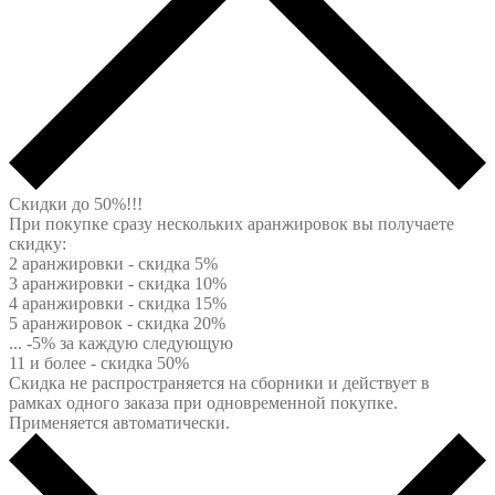
Скидки до 50%!!!
При покупке сразу нескольких аранжировок вы получаете
скидку:
2 аранжировки - скидка 5%
3 аранжировки - скидка 10%
4 аранжировки - скидка 15%
5 аранжировок - скидка 20%
... -5% за каждую следующую
11 и более - скидка 50%
Скидка не распространяется на сборники и действует в
рамках одного заказа при одновременной покупке.
Применяется автоматически.