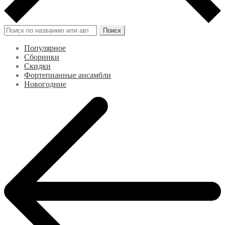
Искать:
Поиск
Популярное
Сборники
Скидки
Фортепианные ансамбли
Новогодние