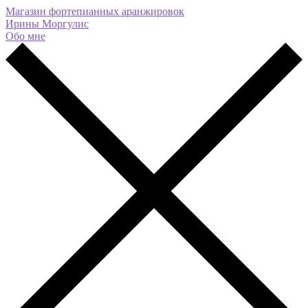
Магазин фортепианных аранжировок
Ирины Моргулис
Обо мне