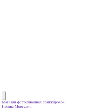
Магазин фортепианных аранжировок
Ирины Моргулис