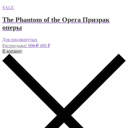
SALE
The Phantom of the Opera Призрак
оперы
Для продвинутых
Первоначальная
Текущая
Распродажа!
590
₽
490
₽
цена
цена:
В корзину
составляла
490 ₽.
590 ₽.