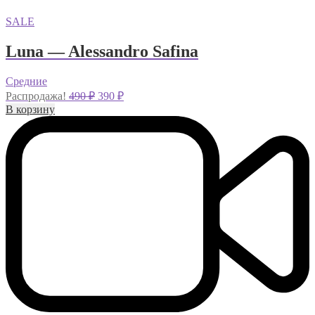
SALE
Luna — Alessandro Safina
Средние
Первоначальная
Текущая
Распродажа!
490
₽
390
₽
цена
цена:
В корзину
составляла
390 ₽.
490 ₽.