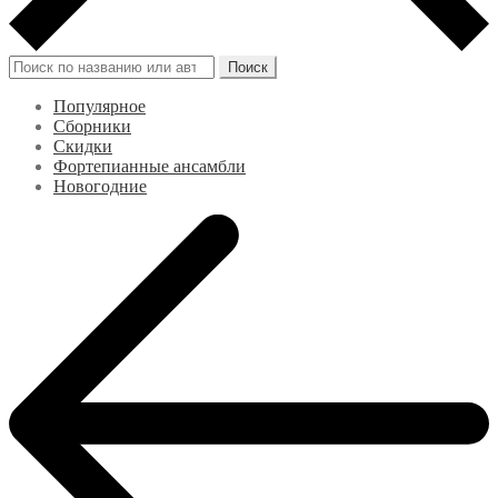
Искать:
Поиск
Популярное
Сборники
Скидки
Фортепианные ансамбли
Новогодние