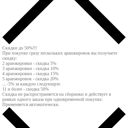
Скидки до 50%!!!
При покупке сразу нескольких аранжировок вы получаете
скидку:
2 аранжировки - скидка 5%
3 аранжировки - скидка 10%
4 аранжировки - скидка 15%
5 аранжировок - скидка 20%
... -5% за каждую следующую
11 и более - скидка 50%
Скидка не распространяется на сборники и действует в
рамках одного заказа при одновременной покупке.
Применяется автоматически.