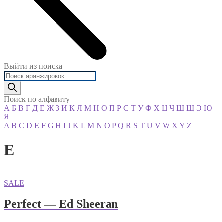
Выйти из поиска
Поиск
товаров
Поиск по алфавиту
А
Б
В
Г
Д
Е
Ж
З
И
К
Л
М
Н
О
П
Р
С
Т
У
Ф
Х
Ц
Ч
Ш
Щ
Э
Ю
Я
A
B
C
D
E
F
G
H
I
J
K
L
M
N
O
P
Q
R
S
T
U
V
W
X
Y
Z
E
SALE
Perfect — Ed Sheeran