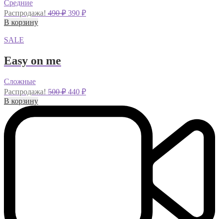
Средние
Первоначальная
Текущая
Распродажа!
490
₽
390
₽
цена
цена:
В корзину
составляла
390 ₽.
490 ₽.
SALE
Easy on me
Сложные
Первоначальная
Текущая
Распродажа!
500
₽
440
₽
цена
цена:
В корзину
составляла
440 ₽.
500 ₽.