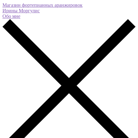
Магазин фортепианных аранжировок
Ирины Моргулис
Обо мне