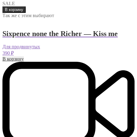
составляла
SALE
390 ₽.
Количество
490 ₽.
В корзину
товара
Так же с этим выбирают
Танго
Эль
Чокло
Sixpence none the Richer — Kiss me
Для продвинутых
390
₽
В корзину