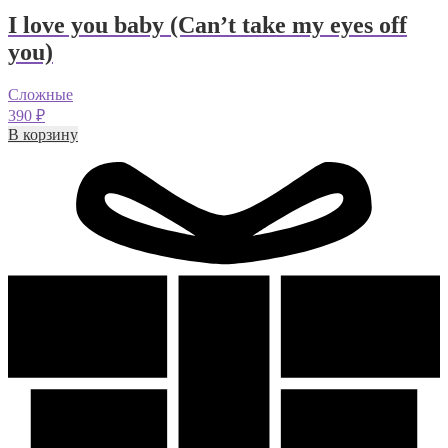
I love you baby (Can’t take my eyes off
you)
Сложные
390
₽
В корзину