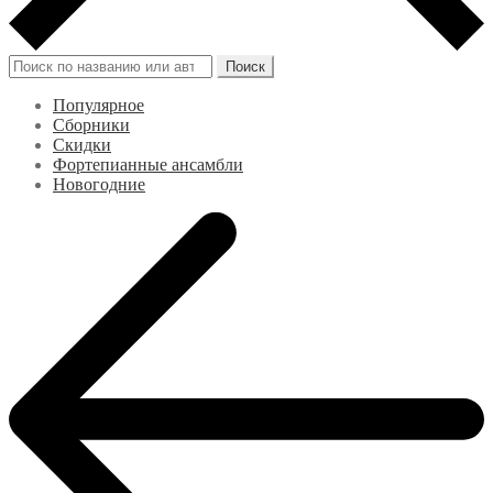
Искать:
Поиск
Популярное
Сборники
Скидки
Фортепианные ансамбли
Новогодние