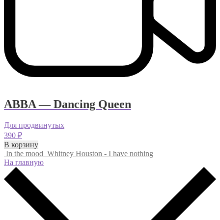
ABBA — Dancing Queen
Для продвинутых
390
₽
В корзину
In the mood
Whitney Houston - I have nothing
На главную