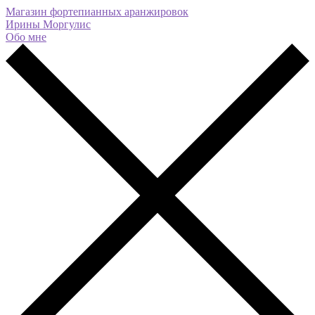
Магазин фортепианных аранжировок
Ирины Моргулис
Обо мне