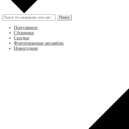
Искать:
Поиск
Популярное
Сборники
Скидки
Фортепианные ансамбли
Новогодние