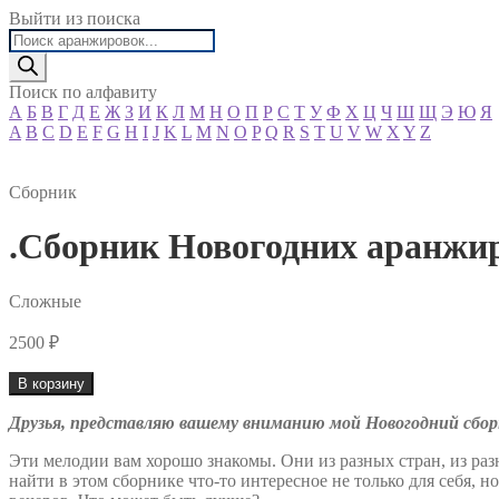
Выйти из поиска
Поиск
товаров
Поиск по алфавиту
А
Б
В
Г
Д
Е
Ж
З
И
К
Л
М
Н
О
П
Р
С
Т
У
Ф
Х
Ц
Ч
Ш
Щ
Э
Ю
Я
A
B
C
D
E
F
G
H
I
J
K
L
M
N
O
P
Q
R
S
T
U
V
W
X
Y
Z
Сборник
.Сборник Новогодних аранжи
Сложные
2500
₽
Количество
В корзину
товара
.Сборник
Друзья, представляю вашему вниманию мой Новогодний сбор
Новогодних
аранжировок
Эти мелодии вам хорошо знакомы. Они из разных стран, из раз
найти в этом сборнике что-то интересное не только для себя,