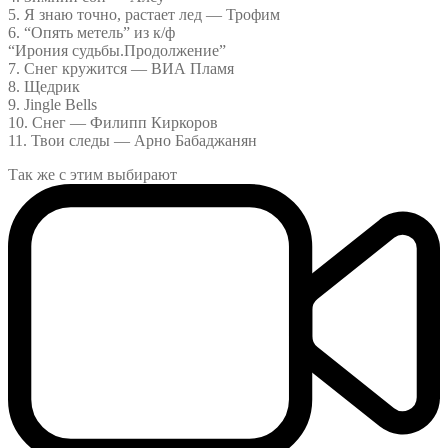
5. Я знаю точно, растает лед — Трофим
6. “Опять метель” из к/ф
“Ирония судьбы.Продолжение”
7. Снег кружится — ВИА Пламя
8. Щедрик
9. Jingle Bells
10. Снег — Филипп Киркоров
11. Твои следы — Арно Бабаджанян
Так же с этим выбирают