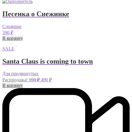
Песенка о Снежинке
Сложные
390
₽
В корзину
SALE
Santa Claus is coming to town
Для продвинутых
Первоначальная
Текущая
Распродажа!
590
₽
490
₽
цена
цена:
В корзину
составляла
490 ₽.
590 ₽.