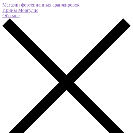
Магазин фортепианных аранжировок
Ирины Моргулис
Обо мне