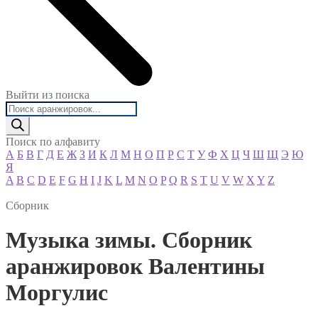
Выйти из поиска
Поиск
товаров
Поиск по алфавиту
А
Б
В
Г
Д
Е
Ж
З
И
К
Л
М
Н
О
П
Р
С
Т
У
Ф
Х
Ц
Ч
Ш
Щ
Э
Ю
Я
A
B
C
D
E
F
G
H
I
J
K
L
M
N
O
P
Q
R
S
T
U
V
W
X
Y
Z
Сборник
Музыка зимы. Сборник
аранжировок Валентины
Моргулис