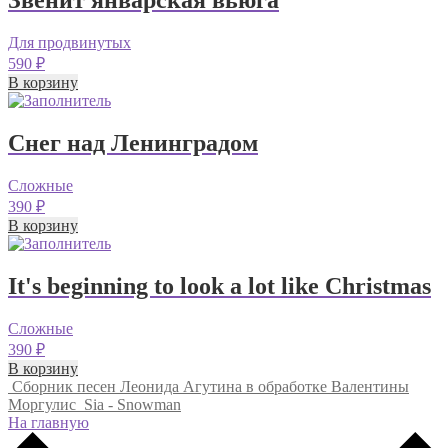
Звенит январская вьюга
Для продвинутых
590
₽
В корзину
Снег над Ленинградом
Сложные
390
₽
В корзину
It's beginning to look a lot like Christmas
Сложные
390
₽
В корзину
Сборник песен Леонида Агутина в обработке Валентины
Моргулис
Sia - Snowman
На главную