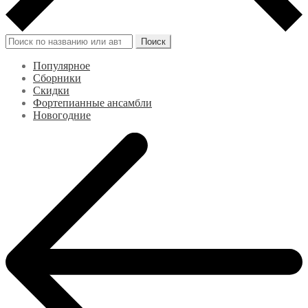
Искать:
Поиск
Популярное
Сборники
Скидки
Фортепианные ансамбли
Новогодние