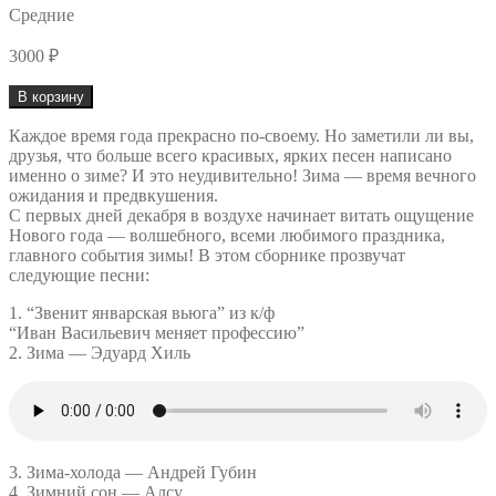
Средние
3000
₽
Количество
В корзину
товара
Музыка
Каждое время года прекрасно по-своему. Но заметили ли вы,
зимы.
друзья, что больше всего красивых, ярких песен написано
Сборник
именно о зиме? И это неудивительно! Зима — время вечного
аранжировок
ожидания и предвкушения.
Валентины
С первых дней декабря в воздухе начинает витать ощущение
Моргулис
Нового года — волшебного, всеми любимого праздника,
главного события зимы! В этом сборнике прозвучат
следующие песни:
1. “Звенит январская вьюга” из к/ф
“Иван Васильевич меняет профессию”
2. Зима — Эдуард Хиль
3. Зима-холода — Андрей Губин
4. Зимний сон — Алсу