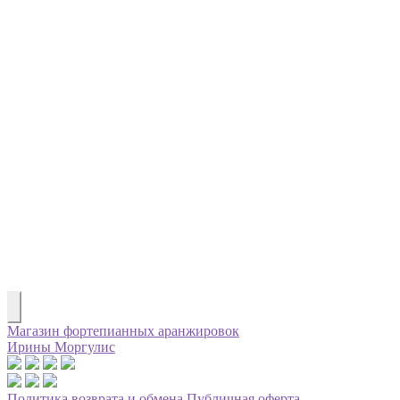
Магазин фортепианных аранжировок
Ирины Моргулис
Политика возврата и обмена
Публичная оферта