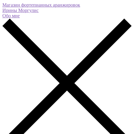
Магазин фортепианных аранжировок
Ирины Моргулис
Обо мне