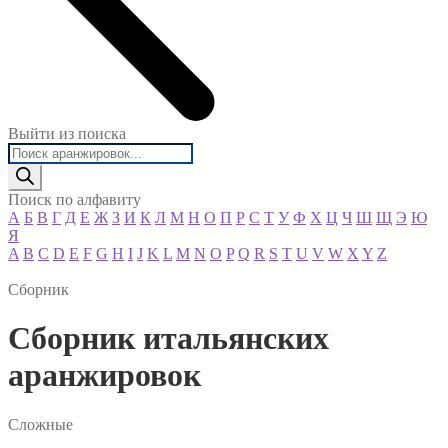
Выйти из поиска
Поиск
товаров
Поиск по алфавиту
А
Б
В
Г
Д
Е
Ж
З
И
К
Л
М
Н
О
П
Р
С
Т
У
Ф
Х
Ц
Ч
Ш
Щ
Э
Ю
Я
A
B
C
D
E
F
G
H
I
J
K
L
M
N
O
P
Q
R
S
T
U
V
W
X
Y
Z
Сборник
Сборник итальянских
аранжировок
Сложные