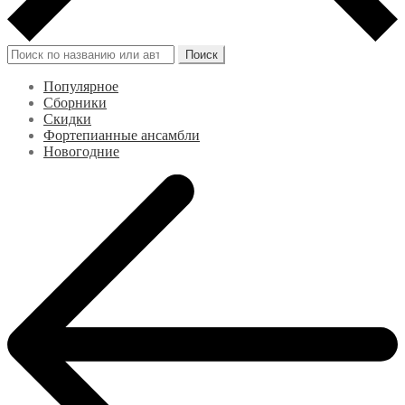
Искать:
Поиск
Популярное
Сборники
Скидки
Фортепианные ансамбли
Новогодние