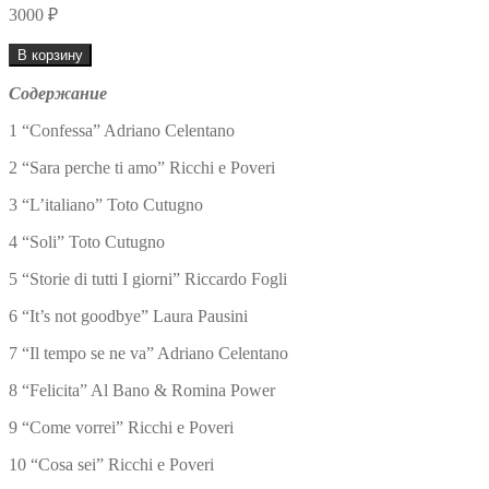
3000
₽
Количество
В корзину
товара
Сборник
Содержание
итальянских
аранжировок
1 “Confessa” Adriano Celentano
2 “Sara perche ti amo” Ricchi e Poveri
3 “L’italiano” Toto Cutugno
4 “Soli” Toto Cutugno
5 “Storie di tutti I giorni” Riccardo Fogli
6 “It’s not goodbye” Laura Pausini
7 “Il tempo se ne va” Adriano Celentano
8 “Felicita” Al Bano & Romina Power
9 “Come vorrei” Ricchi e Poveri
10 “Cosa sei” Ricchi e Poveri