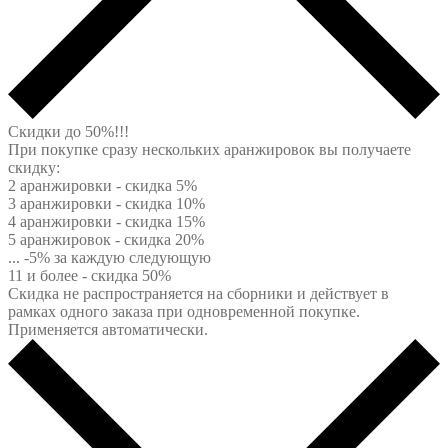
Скидки до 50%!!!
При покупке сразу нескольких аранжировок вы получаете
скидку:
2 аранжировки - скидка 5%
3 аранжировки - скидка 10%
4 аранжировки - скидка 15%
5 аранжировок - скидка 20%
... -5% за каждую следующую
11 и более - скидка 50%
Скидка не распространяется на сборники и действует в
рамках одного заказа при одновременной покупке.
Применяется автоматически.