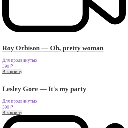
Roy Orbison — Oh, pretty woman
Для продвинутых
390
₽
В корзину
Lesley Gore — It's my party
Для продвинутых
390
₽
В корзину