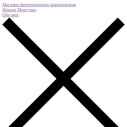
Магазин фортепианных аранжировок
Ирины Моргулис
Обо мне