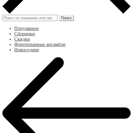
Искать:
Поиск
Популярное
Сборники
Скидки
Фортепианные ансамбли
Новогодние