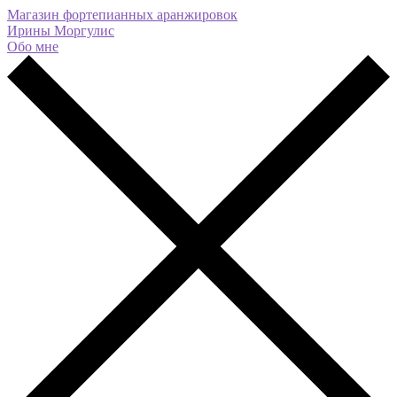
Магазин фортепианных аранжировок
Ирины Моргулис
Обо мне