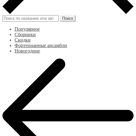
Искать:
Поиск
Популярное
Сборники
Скидки
Фортепианные ансамбли
Новогодние