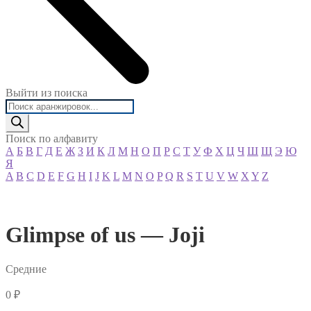
Выйти из поиска
Поиск
товаров
Поиск по алфавиту
А
Б
В
Г
Д
Е
Ж
З
И
К
Л
М
Н
О
П
Р
С
Т
У
Ф
Х
Ц
Ч
Ш
Щ
Э
Ю
Я
A
B
C
D
E
F
G
H
I
J
K
L
M
N
O
P
Q
R
S
T
U
V
W
X
Y
Z
Glimpse of us — Joji
Средние
0
₽