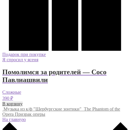
Подарок при покупке
Я спросил у ясеня
Помолимся за родителей — Сосо
Павлиашвили
Сложные
390
₽
В корзину
Музыка из к/ф "Шербургские зонтики"
The Phantom of the
Opera Призрак оперы
На главную