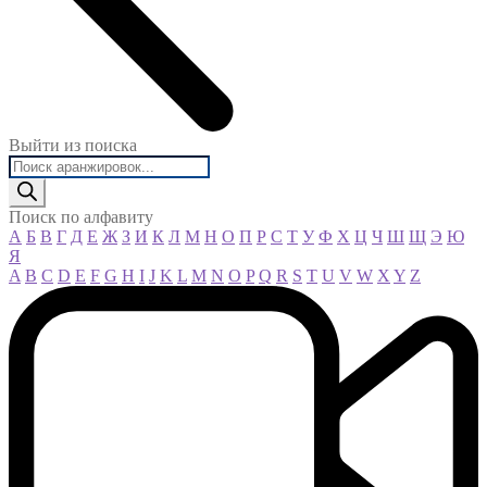
Выйти из поиска
Поиск
товаров
Поиск по алфавиту
А
Б
В
Г
Д
Е
Ж
З
И
К
Л
М
Н
О
П
Р
С
Т
У
Ф
Х
Ц
Ч
Ш
Щ
Э
Ю
Я
A
B
C
D
E
F
G
H
I
J
K
L
M
N
O
P
Q
R
S
T
U
V
W
X
Y
Z