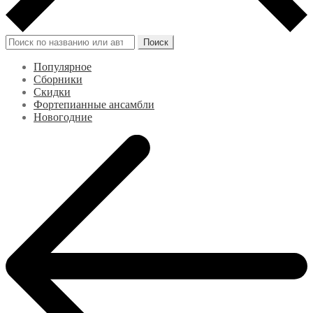
Искать:
Поиск
Популярное
Сборники
Скидки
Фортепианные ансамбли
Новогодние