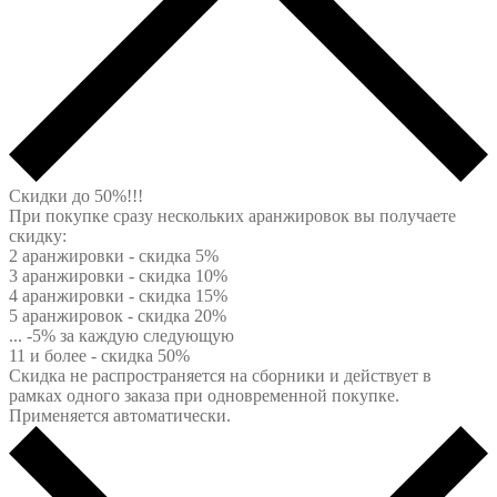
Скидки до 50%!!!
При покупке сразу нескольких аранжировок вы получаете
скидку:
2 аранжировки - скидка 5%
3 аранжировки - скидка 10%
4 аранжировки - скидка 15%
5 аранжировок - скидка 20%
... -5% за каждую следующую
11 и более - скидка 50%
Скидка не распространяется на сборники и действует в
рамках одного заказа при одновременной покупке.
Применяется автоматически.