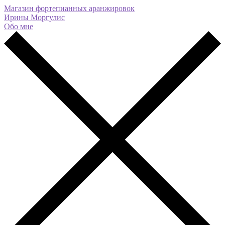
Магазин фортепианных аранжировок
Ирины Моргулис
Обо мне