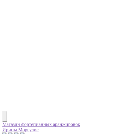
Магазин фортепианных аранжировок
Ирины Моргулис