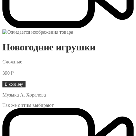
Новогодние игрушки
Сложные
390
₽
Количество
В корзину
товара
Новогодние
Музыка А. Хоралова
игрушки
Так же с этим выбирают