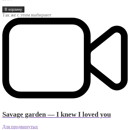
Количество
В корзину
товара
Так же с этим выбирают
Мне
нравится,
что
вы
больны
не
мной
Savage garden — I knew I loved you
Для продвинутых