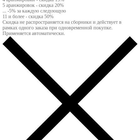
5 аранжировок - скидка 20%
... -5% за каждую следующую
11 и более - скидка 50%
Скидка не распространяется на сборники и действует в
рамках одного заказа при одновременной покупке.
Применяется автоматически.