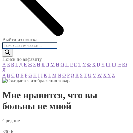
Выйти из поиска
Поиск
товаров
Поиск по алфавиту
А
Б
В
Г
Д
Е
Ж
З
И
К
Л
М
Н
О
П
Р
С
Т
У
Ф
Х
Ц
Ч
Ш
Щ
Э
Ю
Я
A
B
C
D
E
F
G
H
I
J
K
L
M
N
O
P
Q
R
S
T
U
V
W
X
Y
Z
Мне нравится, что вы
больны не мной
Средние
390
₽