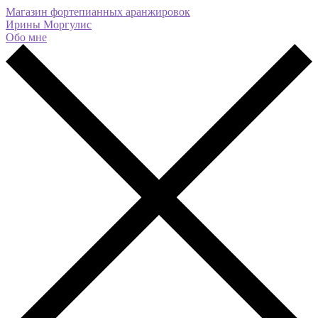
Магазин фортепианных аранжировок
Ирины Моргулис
Обо мне