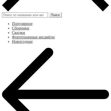
Искать:
Поиск
Популярное
Сборники
Скидки
Фортепианные ансамбли
Новогодние