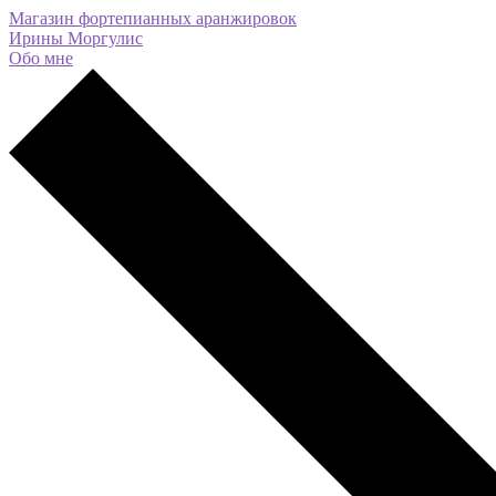
Магазин фортепианных аранжировок
Ирины Моргулис
Обо мне