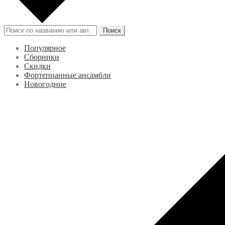
Искать:
Поиск
Популярное
Сборники
Скидки
Фортепианные ансамбли
Новогодние