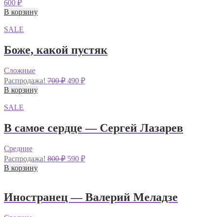
600
₽
В корзину
SALE
Боже, какой пустяк
Сложные
Первоначальная
Текущая
Распродажа!
700
₽
490
₽
цена
цена:
В корзину
составляла
490 ₽.
700 ₽.
SALE
В самое сердце — Сергей Лазарев
Средние
Первоначальная
Текущая
Распродажа!
800
₽
590
₽
цена
цена:
В корзину
составляла
590 ₽.
800 ₽.
Иностранец — Валерий Меладзе