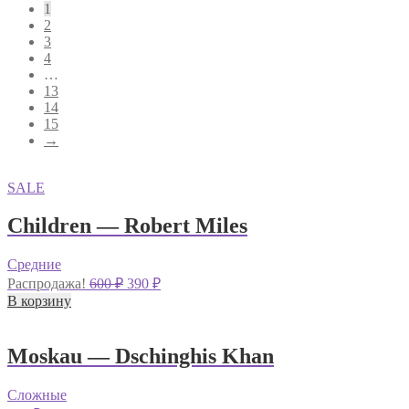
1
2
3
4
…
13
14
15
→
SALE
Children — Robert Miles
Средние
Первоначальная
Текущая
Распродажа!
600
₽
390
₽
цена
цена:
В корзину
составляла
390 ₽.
600 ₽.
Moskau — Dschinghis Khan
Сложные