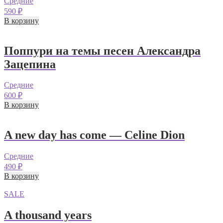
Средние
590
₽
В корзину
Поппури на темы песен Александра
Зацепина
Средние
600
₽
В корзину
A new day has come — Celine Dion
Средние
490
₽
В корзину
SALE
A thousand years