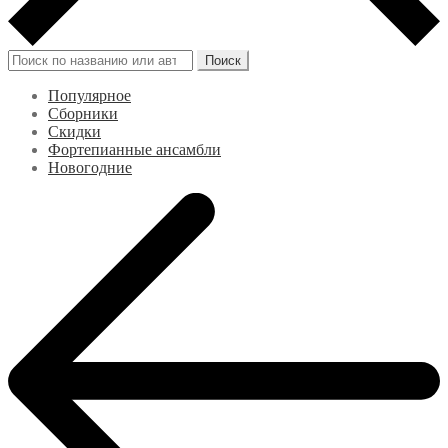
Искать:
Поиск
Популярное
Сборники
Скидки
Фортепианные ансамбли
Новогодние