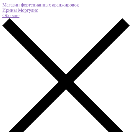
Магазин фортепианных аранжировок
Ирины Моргулис
Обо мне