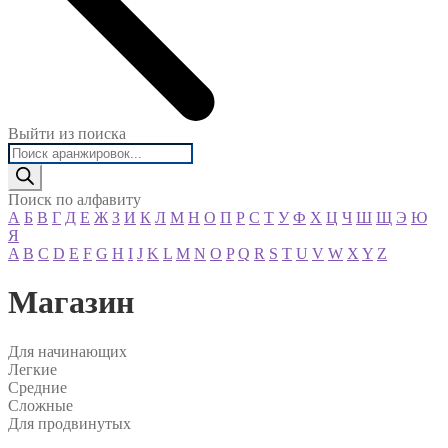
Выйти из поиска
Поиск
товаров
Поиск по алфавиту
А
Б
В
Г
Д
Е
Ж
З
И
К
Л
М
Н
О
П
Р
С
Т
У
Ф
Х
Ц
Ч
Ш
Щ
Э
Ю
Я
A
B
C
D
E
F
G
H
I
J
K
L
M
N
O
P
Q
R
S
T
U
V
W
X
Y
Z
Магазин
Для начинающих
Легкие
Средние
Сложные
Для продвинутых