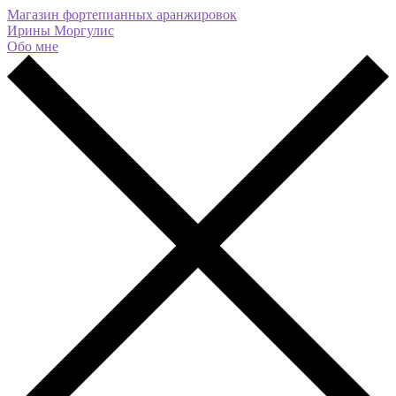
Магазин фортепианных аранжировок
Ирины Моргулис
Обо мне