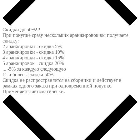
Скидки до 50%!!!
При покупке сразу нескольких аранжировок вы получаете
скидку:
2 аранжировки - скидка 5%
3 аранжировки - скидка 10%
4 аранжировки - скидка 15%
5 аранжировок - скидка 20%
... -5% за каждую следующую
11 и более - скидка 50%
Скидка не распространяется на сборники и действует в
рамках одного заказа при одновременной покупке.
Применяется автоматически.