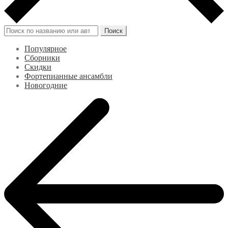
Искать:
Поиск
Популярное
Сборники
Скидки
Фортепианные ансамбли
Новогодние