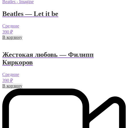
Beatles - Imagine
Beatles — Let it be
Средние
390
₽
В корзину
Жестокая любовь — Филипп
Киркоров
Средние
390
₽
В корзину