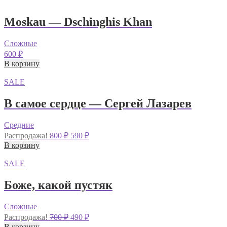
Moskau — Dschinghis Khan
Сложные
600
₽
В корзину
SALE
В самое сердце — Сергей Лазарев
Средние
Первоначальная
Текущая
Распродажа!
800
₽
590
₽
цена
цена:
В корзину
составляла
590 ₽.
800 ₽.
SALE
Боже, какой пустяк
Сложные
Первоначальная
Текущая
Распродажа!
700
₽
490
₽
цена
цена:
В корзину