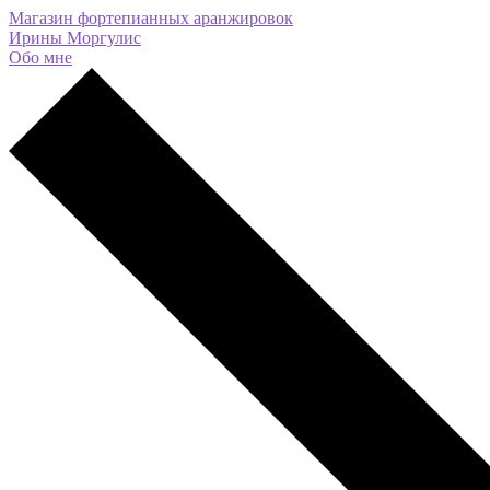
Магазин фортепианных аранжировок
Ирины Моргулис
Обо мне