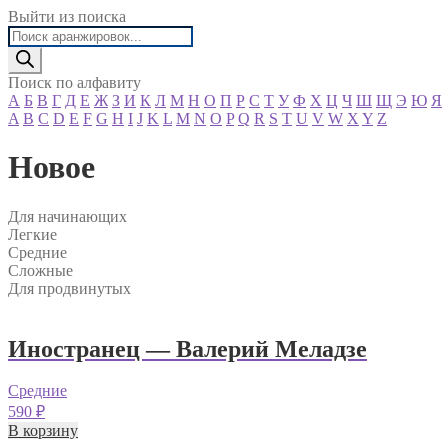
Выйти из поиска
Поиск
товаров
Поиск по алфавиту
А
Б
В
Г
Д
Е
Ж
З
И
К
Л
М
Н
О
П
Р
С
Т
У
Ф
Х
Ц
Ч
Ш
Щ
Э
Ю
Я
A
B
C
D
E
F
G
H
I
J
K
L
M
N
O
P
Q
R
S
T
U
V
W
X
Y
Z
Новое
Для начинающих
Легкие
Средние
Сложные
Для продвинутых
Иностранец — Валерий Меладзе
Средние
590
₽
В корзину