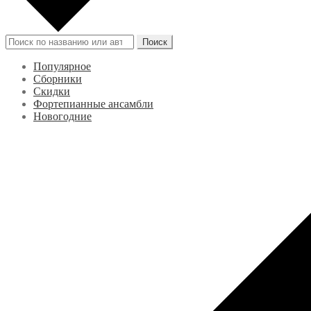
Искать:
Поиск
Популярное
Сборники
Скидки
Фортепианные ансамбли
Новогодние